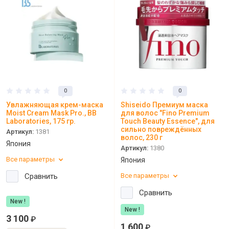
0
0
Увлажняющая крем-маска
Shiseido Премиум маска
Moist Cream Mask Pro., BB
для волос "Fino Premium
Laboratories, 175 гр.
Touch Beauty Essence", для
сильно повреждённых
Артикул:
1381
волос, 230 г
Япония
Артикул:
1380
Все параметры
Япония
Сравнить
Все параметры
Сравнить
New !
New !
3 100
₽
1 600
₽