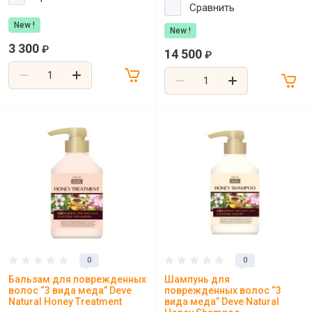
Сравнить
New !
New !
3 300
₽
14 500
₽
0
0
Бальзам для поврежденных
Шампунь для
волос “3 вида меда” Deve
поврежденных волос “3
Natural Honey Treatment
вида меда” Deve Natural