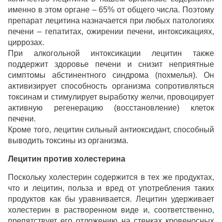
именно в этом органе – 65% от общего числа. Поэтому
препарат лецитина назначается при любых патологиях
печени – гепатитах, ожирении печени, интоксикациях,
циррозах.
При алкогольной интоксикации лецитин также
поддержит здоровье печени и снизит неприятные
симптомы абстинентного синдрома (похмелья). Он
активизирует способность организма сопротивляться
токсинам и стимулирует выработку желчи, провоцирует
активную регенерацию (восстановление) клеток
печени.
Кроме того, лецитин сильный антиоксидант, способный
выводить токсины из организма.
Лецитин против холестерина
Поскольку холестерин содержится в тех же продуктах,
что и лецитин, польза и вред от употребления таких
продуктов как бы уравнивается. Лецитин удерживает
холестерин в растворенном виде и, соответственно,
препятствует его отложению на стенках кровеносных